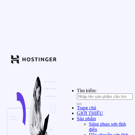
Tìm kiếm:
Trang chủ
GIỚI THIỆU
Sản phẩm
Súng phun sơn tĩnh
điện
Dây chuyền sơn tĩnh