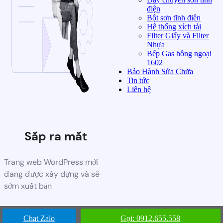
điện
Bột sơn tĩnh điện
Hệ thống xích tải
Filter Giấy và Filter
Nhựa
Bếp Gas hồng ngoại
1602
Bảo Hành Sửa Chữa
Tin tức
Liên hệ
Sắp ra mắt
Trang web WordPress mới
đang được xây dựng và sẽ
sớm xuất bản
Chat Zalo
Gọi: 0912.655.558