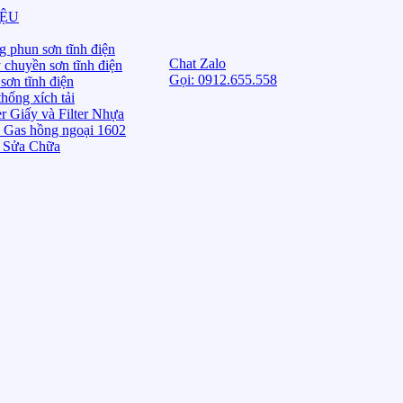
IỆU
g phun sơn tĩnh điện
Chat Zalo
 chuyền sơn tĩnh điện
Gọi: 0912.655.558
sơn tĩnh điện
hống xích tải
er Giấy và Filter Nhựa
 Gas hồng ngoại 1602
 Sửa Chữa