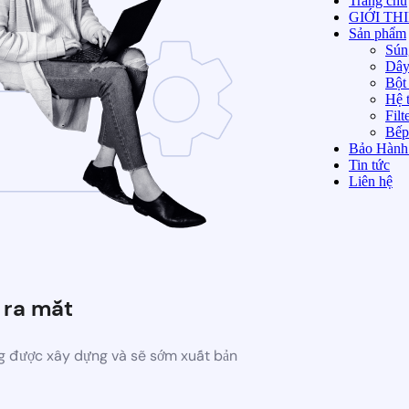
Trang chủ
GIỚI TH
Sản phẩm
Sún
Dây
Bột 
Hệ t
Filt
Bếp
Bảo Hành
Tin tức
Liên hệ
 ra mắt
 được xây dựng và sẽ sớm xuất bản