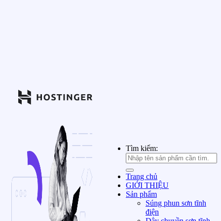
Tìm kiếm:
Trang chủ
GIỚI THIỆU
Sản phẩm
Súng phun sơn tĩnh
điện
Dây chuyền sơn tĩnh