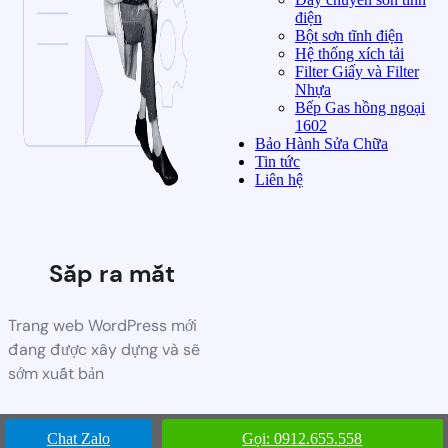
điện
Bột sơn tĩnh điện
Hệ thống xích tải
Filter Giấy và Filter
Nhựa
Bếp Gas hồng ngoại
1602
Bảo Hành Sửa Chữa
Tin tức
Liên hệ
Sắp ra mắt
Trang web WordPress mới
đang được xây dựng và sẽ
sớm xuất bản
Chat Zalo
Gọi: 0912.655.558