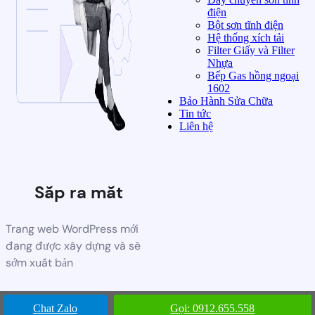
điện
Bột sơn tĩnh điện
Hệ thống xích tải
Filter Giấy và Filter
Nhựa
Bếp Gas hồng ngoại
1602
Bảo Hành Sửa Chữa
Tin tức
Liên hệ
Sắp ra mắt
Trang web WordPress mới
đang được xây dựng và sẽ
sớm xuất bản
Chat Zalo
Gọi: 0912.655.558