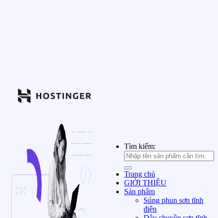
Tìm kiếm:
Trang chủ
GIỚI THIỆU
Sản phẩm
Súng phun sơn tĩnh
điện
Dây chuyền sơn tĩnh