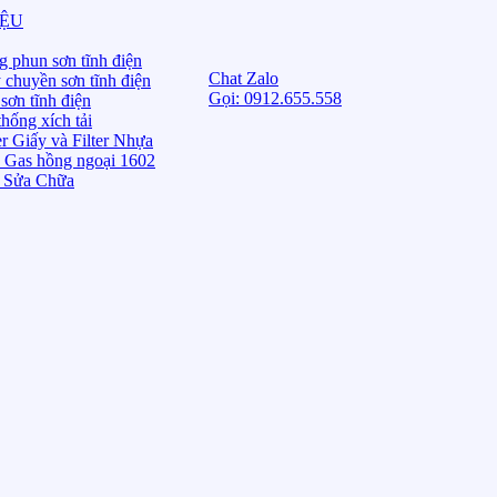
IỆU
g phun sơn tĩnh điện
Chat Zalo
 chuyền sơn tĩnh điện
Gọi: 0912.655.558
sơn tĩnh điện
hống xích tải
er Giấy và Filter Nhựa
 Gas hồng ngoại 1602
 Sửa Chữa