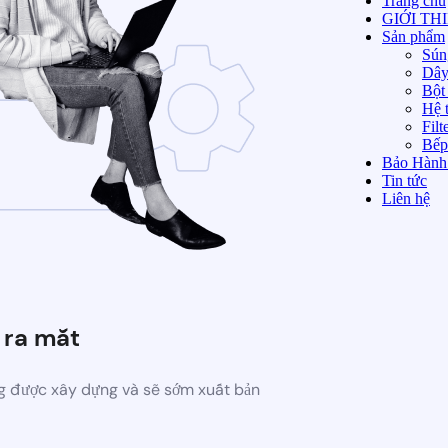
Trang chủ
GIỚI TH
Sản phẩm
Sún
Dây
Bột 
Hệ t
Filt
Bếp
Bảo Hành
Tin tức
Liên hệ
 ra mắt
 được xây dựng và sẽ sớm xuất bản