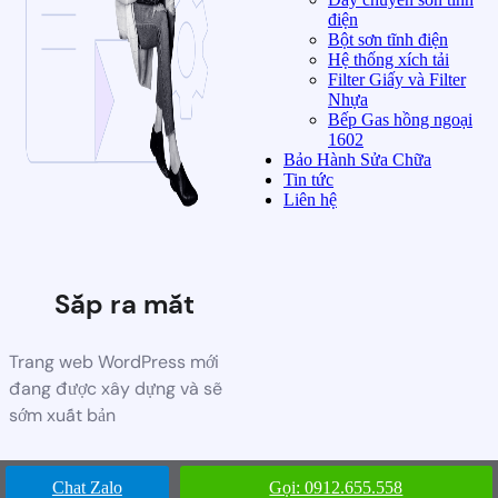
điện
Bột sơn tĩnh điện
Hệ thống xích tải
Filter Giấy và Filter
Nhựa
Bếp Gas hồng ngoại
1602
Bảo Hành Sửa Chữa
Tin tức
Liên hệ
Sắp ra mắt
Trang web WordPress mới
đang được xây dựng và sẽ
sớm xuất bản
Chat Zalo
Gọi: 0912.655.558