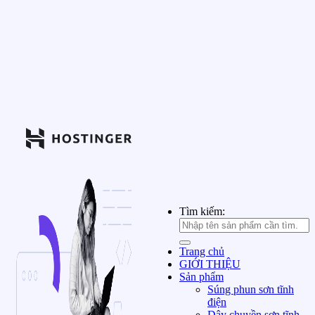
Tìm kiếm:
Trang chủ
GIỚI THIỆU
Sản phẩm
Súng phun sơn tĩnh
điện
Dây chuyền sơn tĩnh